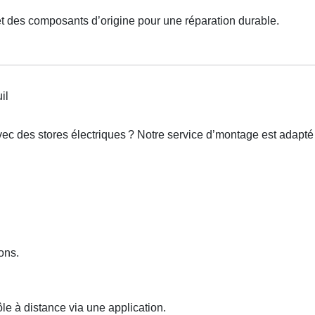
et des composants d’origine pour une réparation durable.
il
ec des stores électriques
? Notre service d
’
montage est adapt
é
ons.
e à distance via une application.