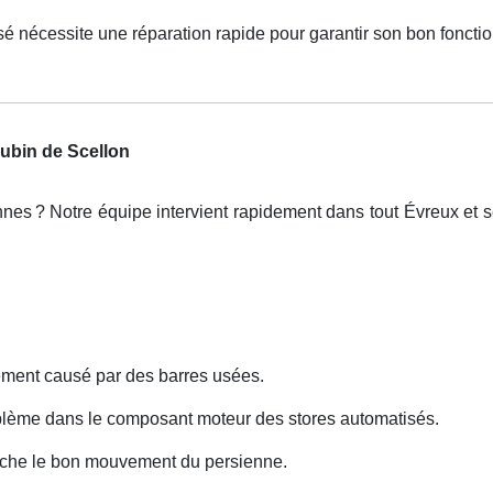
é nécessite une réparation rapide pour garantir son bon foncti
Aubin de Scellon
nnes
? Notre
é
quipe intervient rapidement dans tout
É
vreux et s
ment causé par des barres usées.
roblème dans le composant moteur des stores automatisés.
êche le bon mouvement du persienne.