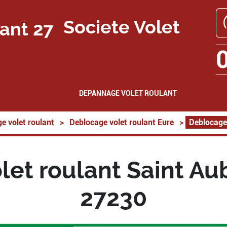
Societe Volet
DEPANNAGE VOLET ROULANT
e volet roulant
>
Deblocage volet roulant Eure
>
Deblocage 
et roulant Saint Au
27230