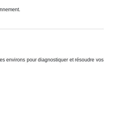
onnement.
es environs pour diagnostiquer et r
é
soudre vos