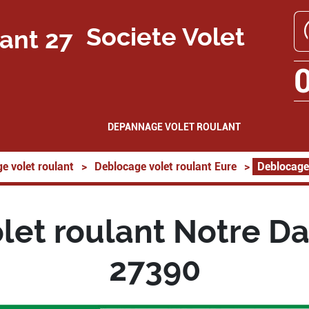
Societe Volet
DEPANNAGE VOLET ROULANT
e volet roulant
>
Deblocage volet roulant Eure
>
Deblocage
let roulant Notre 
27390