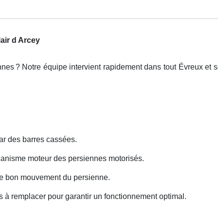
air d Arcey
nnes
? Notre
é
quipe intervient rapidement dans tout
É
vreux et s
ar des barres cassées.
canisme moteur des persiennes motorisés.
le bon mouvement du persienne.
 à remplacer pour garantir un fonctionnement optimal.