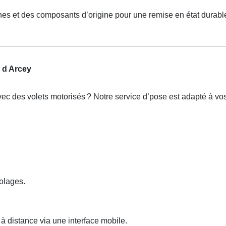
nes et des composants d’origine pour une remise en état durabl
r d Arcey
vec des volets motorisés
? Notre service d
’
pose est adapt
é
à
vos
olages.
à distance via une interface mobile.