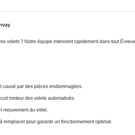
onvay
os volets
? Notre
é
quipe intervient rapidement dans tout
É
vreux
ent causé par des pièces endommagées.
cuit moteur des volets automatisés.
on mouvement du volet.
 remplacer pour garantir un fonctionnement optimal.