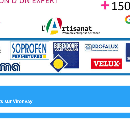
nts sur Vironvay